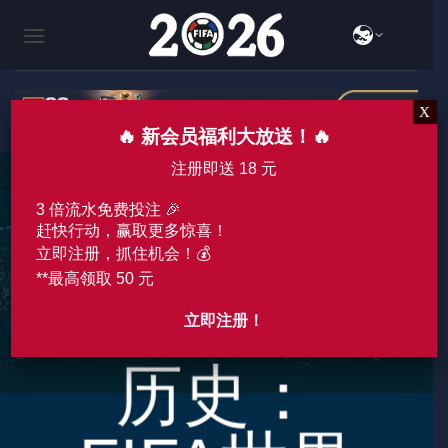
跳
到
内
容
🔥 新会员福利大放送！🔥
注册即送 18 元
3 倍流水免费投注 🎉
赶快行动，赢取更多惊喜！
立即注册，抓住机会！💰
**最高领取 50 元
立即注册！
历史：