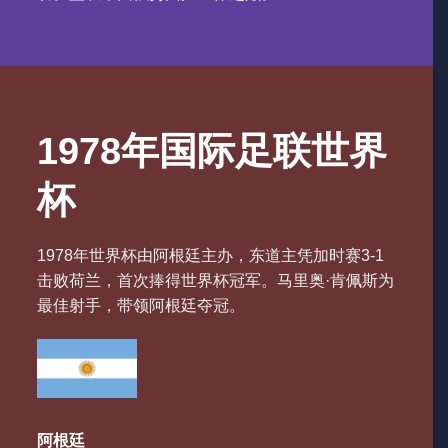
1978年国际足联世界
杯
1978年世界杯由阿根廷主办，东道主凭加时赛3-1
击败荷兰，首次捧得世界杯冠军。马里奥·肯佩斯为
最佳射手，带领阿根廷夺冠。
阿根廷