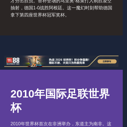
才分出胜负。替补登场的马里奥·格策打入制胜凌空
抽射，德国1-0战胜阿根廷。这一魔幻时刻帮助德国
拿下第四座世界杯冠军奖杯。
2010年国际足联世界
杯
2010年世界杯首次在非洲举办，东道主为南非。这