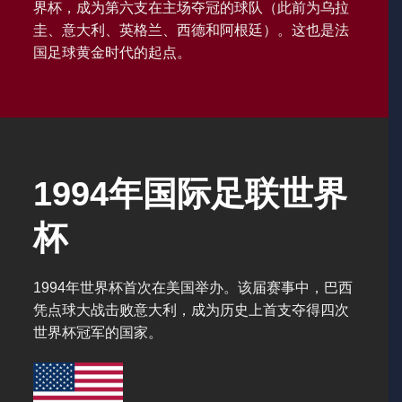
界杯，成为第六支在主场夺冠的球队（此前为乌拉
圭、意大利、英格兰、西德和阿根廷）。这也是法
国足球黄金时代的起点。
1994年国际足联世界
杯
1994年世界杯首次在美国举办。该届赛事中，巴西
凭点球大战击败意大利，成为历史上首支夺得四次
世界杯冠军的国家。