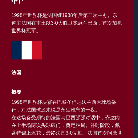
1998年世界杯是法国继1938年后第二次主办。东
道主法国在本土以3-0大胜卫冕冠军巴西，首次加冕
世界杯冠军。
法国
概要
1998年世界杯决赛在巴黎圣但尼法兰西大球场举
行，对法国球迷来说是永生难忘的一夜。
在这场备受期待的法国与巴西强强对话中，齐达内
在上半场两次头球破门，奠定胜局。补时阶段，佩
蒂特锦上添花，最终法国3-0完胜。法国首次问鼎世