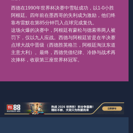
西德在1990年世界杯决赛中雪耻成功，以1-0小胜
阿根廷。四年前在墨西哥的失利成为激励，他们终
靠布雷默在第85分钟罚入点球完成复仇。
这场火爆的决赛中，阿根廷有蒙松与德索蒂两人被
罚下，仅以九人应战。西德与阿根廷皆是在半决赛
点球大战中晋级（西德胜英格兰，阿根廷淘汰东道
主意大利）。最终，西德凭借纪律、冷静与战术再
次捧杯，收获第三座世界杯冠军。