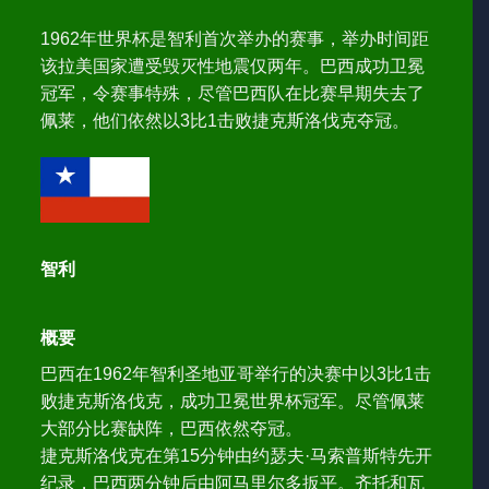
1962年世界杯是智利首次举办的赛事，举办时间距
该拉美国家遭受毁灭性地震仅两年。巴西成功卫冕
冠军，令赛事特殊，尽管巴西队在比赛早期失去了
佩莱，他们依然以3比1击败捷克斯洛伐克夺冠。
智利
概要
巴西在1962年智利圣地亚哥举行的决赛中以3比1击
败捷克斯洛伐克，成功卫冕世界杯冠军。尽管佩莱
大部分比赛缺阵，巴西依然夺冠。
捷克斯洛伐克在第15分钟由约瑟夫·马索普斯特先开
纪录，巴西两分钟后由阿马里尔多扳平。齐托和瓦