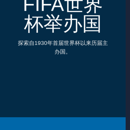
FIFA世界
杯举办国
探索自1930年首届世界杯以来历届主
办国。