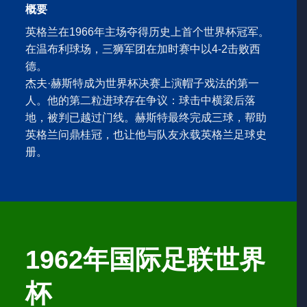
概要
英格兰在1966年主场夺得历史上首个世界杯冠军。
在温布利球场，三狮军团在加时赛中以4-2击败西
德。
杰夫·赫斯特成为世界杯决赛上演帽子戏法的第一
人。他的第二粒进球存在争议：球击中横梁后落
地，被判已越过门线。赫斯特最终完成三球，帮助
英格兰问鼎桂冠，也让他与队友永载英格兰足球史
册。
1962年国际足联世界
杯