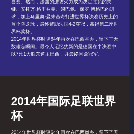
喜爱。然而，法国的进攻火力成为决定胜负的关
键。安托万·格里兹曼、姆巴佩、保罗·博格巴的进
球，加上马里奥·曼朱基奇打进世界杯决赛历史上的
首个乌龙球，最终帮助法国4-2夺冠，赢得第二座世
界杯奖杯。
2014年世界杯时隔64年再次在巴西举办，留下了无
数难忘瞬间。最令人记忆犹新的是德国在半决赛中
以7比1大胜东道主巴西，并最终问鼎冠军。
2014年国际足联世界
杯
2014年世界杯时隔64年再次在巴西举办，留下了无