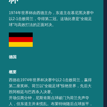
1974年世界杯由西德主办，东道主在慕尼黑决赛中
以2-1击败荷兰，夺得第二冠。这场比赛是“全能足
球”与高效打法的正面对决。
德国
概要
西德在1974年世界杯决赛中以2-1击败荷兰，赢得
第二座奖杯。荷兰以“全能足球”惊艳世界，先后大
胜阿根廷与巴西杀入决赛。
开场仅两分钟，尼斯肯斯点球破门为荷兰先声夺
人，但东道主并未慌乱。布莱特纳随后点球扳平，