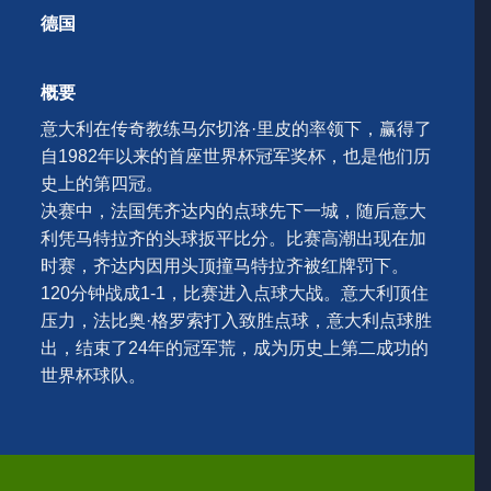
德国
概要
意大利在传奇教练马尔切洛·里皮的率领下，赢得了
自1982年以来的首座世界杯冠军奖杯，也是他们历
史上的第四冠。
决赛中，法国凭齐达内的点球先下一城，随后意大
利凭马特拉齐的头球扳平比分。比赛高潮出现在加
时赛，齐达内因用头顶撞马特拉齐被红牌罚下。
120分钟战成1-1，比赛进入点球大战。意大利顶住
压力，法比奥·格罗索打入致胜点球，意大利点球胜
出，结束了24年的冠军荒，成为历史上第二成功的
世界杯球队。