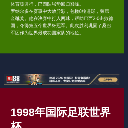
体育场进行，巴西队强势回归巅峰。
罗纳尔多在赛事中大放异彩，包揽8粒进球，荣膺
金靴奖。他在决赛中打入两球，帮助巴西2-0击败德
国，夺得第五个世界杯冠军。此次胜利巩固了桑巴
军团作为世界最成功国家队的地位。
1998年国际足联世界
杯