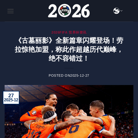
跳
到
内
容
2026FIFA 世界杯资讯
《古墓丽影》全新篇章闪耀登场！劳
拉惊艳加盟，称此作超越历代巅峰，
绝不容错过！
POSTED ON
2025-12-27
27
2025-12