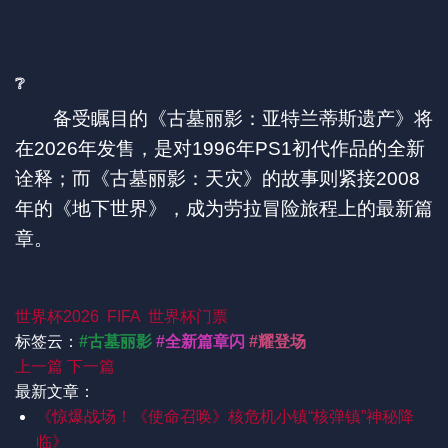
❔
备受瞩目的《古墓丽影：亚特兰蒂斯遗产》将
在2026年发售，是对1996年PS1初代作品的全新
诠释；而《古墓丽影：天灾》的故事则紧接2008
年的《地下世界》，成为劳拉冒险旅程上的最新篇
章。
世界杯2026
FIFA
世界杯门票
标签云：
#古墓丽影
#全新篇章闪
#耀登场
上一篇
下一篇
最新文章：
《惊爆战场！《使命召唤》核危机小镇“核弹镇”神秘降
临》