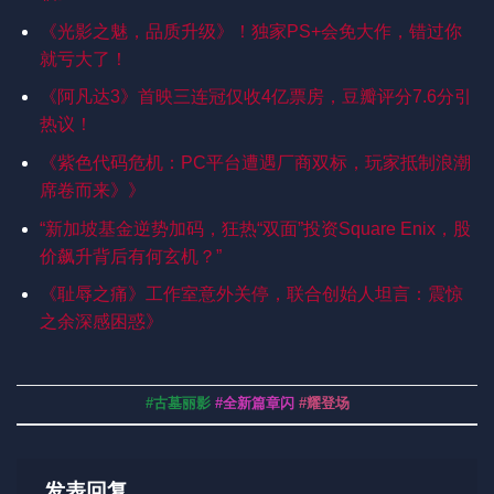
《光影之魅，品质升级》！独家PS+会免大作，错过你
就亏大了！
《阿凡达3》首映三连冠仅收4亿票房，豆瓣评分7.6分引
热议！
《紫色代码危机：PC平台遭遇厂商双标，玩家抵制浪潮
席卷而来》》
“新加坡基金逆势加码，狂热“双面”投资Square Enix，股
价飙升背后有何玄机？”
《耻辱之痛》工作室意外关停，联合创始人坦言：震惊
之余深感困惑》
#古墓丽影
#全新篇章闪
#耀登场
发表回复