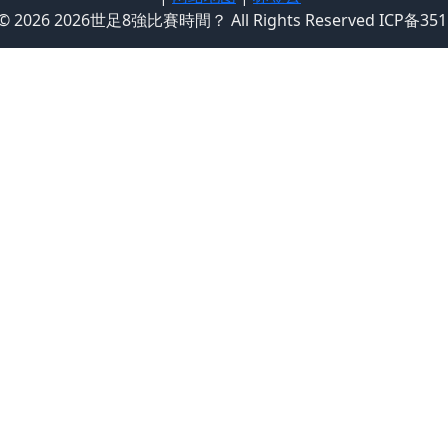
 © 2026 2026世足8強比賽時間？ All Rights Reserved ICP备35