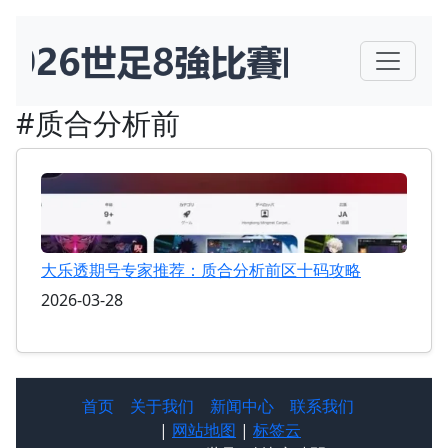
#质合分析前
大乐透期号专家推荐：质合分析前区十码攻略
2026-03-28
首页
关于我们
新闻中心
联系我们
|
网站地图
|
标签云