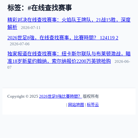
标签：#在线查找赛事
精彩对决在线查找赛事：火焰队王牌队，21战15胜，深度
解析
2026-07-11
2026世足8強，在线查找赛事，比賽時間？ 124119 2
2026-07-06
独家报道在线查找赛事：纽卡斯尔联队与布莱顿激战，瞄
准18岁新星约翰纳，索尔纳报价2200万英镑抢购
2026-06-
07
Copyright © 2025
2026世足8強比賽時間？
版权所有
|
网站地图
|
标签云