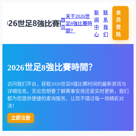
新
联
会
关于2026世
首
闻
系
员
足8強比賽時
页
中
我
登
間？
心
们
陆
2026世足8強比賽時間？
访问我们平台，获取2026世足8强比赛时间的最新资讯与
详细信息。无论您想要了解赛事安排还是实时更新，我们
都为您提供便捷的查询服务，让您不错过每一场精彩对
决！
立即注册