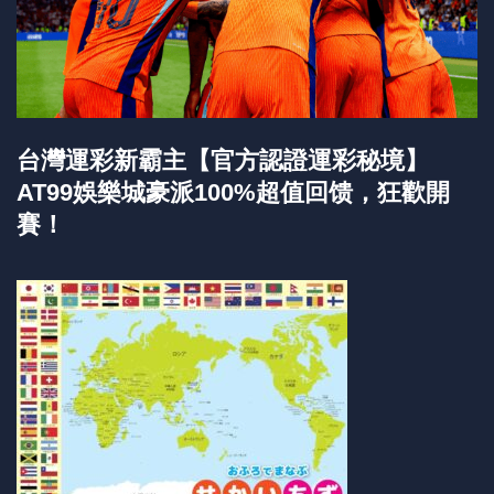
台灣運彩新霸主【官方認證運彩秘境】
AT99娛樂城豪派100%超值回馈，狂歡開
賽！