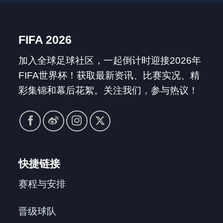
FIFA 2026
加入全球足球社区，一起倒计时迎接2026年
FIFA世界杯！获取最新资讯、比赛实况、精
彩集锦和幕后花絮。关注我们，参与热议！
快捷链接
赛程与安排
晋级球队