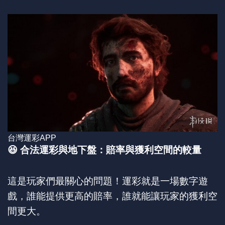
台灣運彩APP
😆
合法運彩與地下盤：賠率與獲利空間的較量
這是玩家們最關心的問題！運彩就是一場數字遊
戲，誰能提供更高的賠率，誰就能讓玩家的獲利空
間更大。