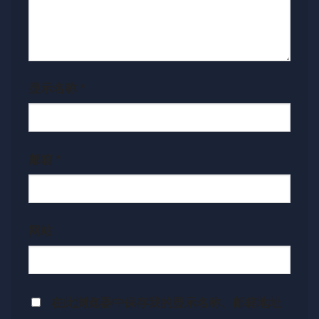
显示名称
*
邮箱
*
网站
在此浏览器中保存我的显示名称、邮箱地址