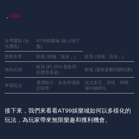
，
FIFA
台灣運彩 (合
AT99娛樂城 (線上地下
法運彩)
盤)
賠率水準
較低 (俗稱「低水」)
較高 (俗稱「高水」)
較高 (約 25% 盈餘用
抽水比例
較低 (盈餘多數回饋玩家)
於體育基金)
選擇較少，多為單場固
玩法多元，滾球、串關、
單場玩法
定賠率
場中隨時玩
接下來，我們來看看AT99娛樂城如何以多樣化的
玩法，為玩家帶來無限樂趣和獲利機會。