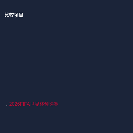
比較項目
，
2026FIFA世界杯预选赛