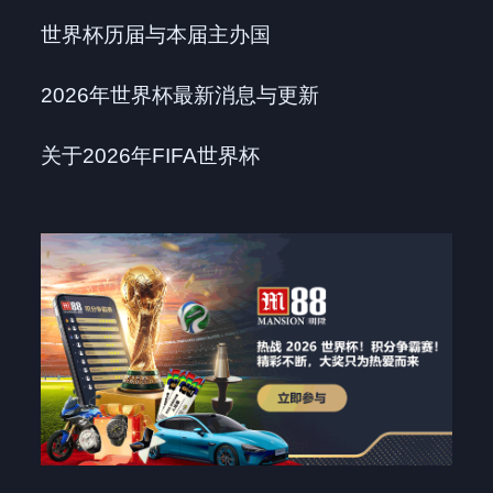
世界杯历届与本届主办国
2026年世界杯最新消息与更新
关于2026年FIFA世界杯