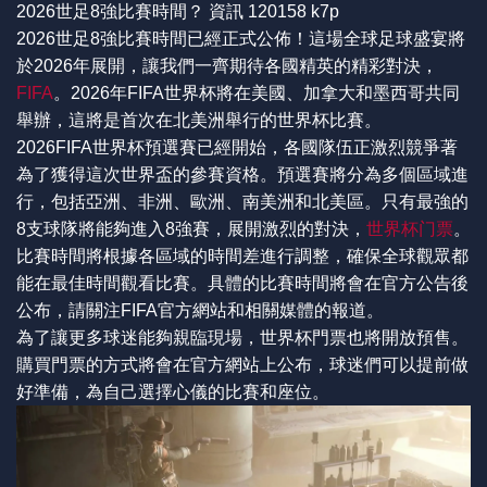
2026世足8強比賽時間？ 資訊 120158 k7p
2026世足8強比賽時間已經正式公佈！這場全球足球盛宴將
於2026年展開，讓我們一齊期待各國精英的精彩對決，
FIFA
。2026年FIFA世界杯將在美國、加拿大和墨西哥共同
舉辦，這將是首次在北美洲舉行的世界杯比賽。
2026FIFA世界杯預選賽已經開始，各國隊伍正激烈競爭著
為了獲得這次世界盃的參賽資格。預選賽將分為多個區域進
行，包括亞洲、非洲、歐洲、南美洲和北美區。只有最強的
8支球隊將能夠進入8強賽，展開激烈的對決，
世界杯门票
。
比賽時間將根據各區域的時間差進行調整，確保全球觀眾都
能在最佳時間觀看比賽。具體的比賽時間將會在官方公告後
公布，請關注FIFA官方網站和相關媒體的報道。
為了讓更多球迷能夠親臨現場，世界杯門票也將開放預售。
購買門票的方式將會在官方網站上公布，球迷們可以提前做
好準備，為自己選擇心儀的比賽和座位。