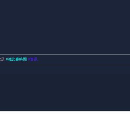
世足
#強比賽時間
#资讯