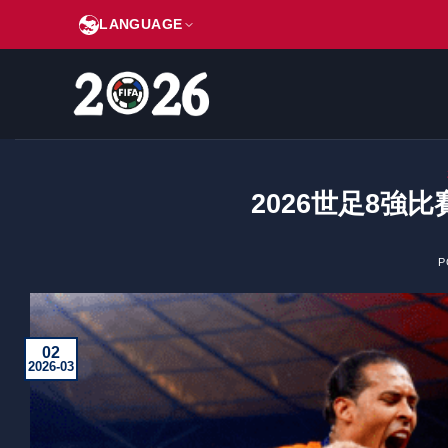
跳
LANGUAGE
到
内
容
2026世足8強比賽
P
02
2026-03