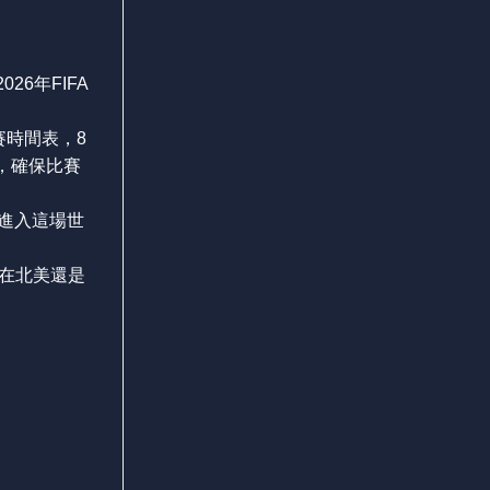
6年FIFA
賽時間表，8
整，確保比賽
夠進入這場世
在北美還是