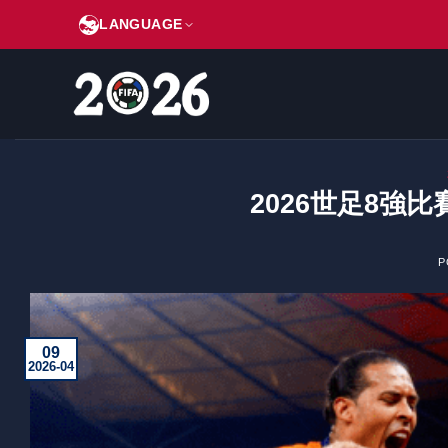
跳
LANGUAGE
到
内
容
2026世足8強比賽
P
09
2026-04