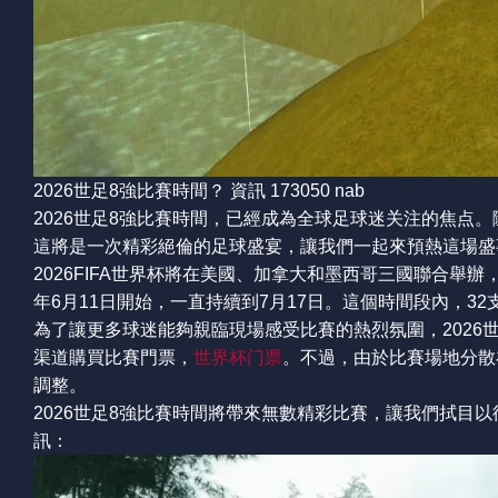
2026世足8強比賽時間？ 資訊 173050 nab
2026世足8強比賽時間，已經成為全球足球迷关注的焦点。隨著
這將是一次精彩絕倫的足球盛宴，讓我們一起來預熱這場盛
2026FIFA世界杯將在美國、加拿大和墨西哥三國聯合舉辦
年6月11日開始，一直持續到7月17日。這個時間段內，3
為了讓更多球迷能夠親臨現場感受比賽的熱烈氛圍，2026
渠道購買比賽門票，
世界杯门票
。不過，由於比賽場地分散
調整。
2026世足8強比賽時間將帶來無數精彩比賽，讓我們拭目以
訊：