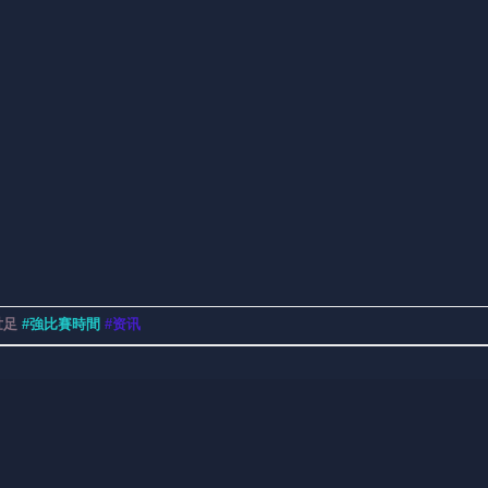
世足
#強比賽時間
#资讯