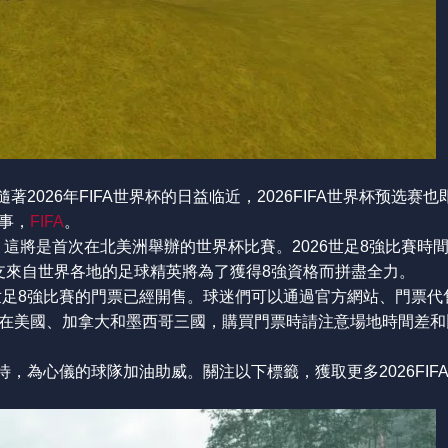
2026年FIFA世界杯的日益临近，2026FIFA世界杯预选赛
事，
FIFA
。
，這將是首次在北美洲舉辦的世界杯比賽。2026世足8強比賽時間將
2支來自世界各地的足球精英將為了獲得8強資格而拼盡全力。
世足8強比賽的門票已經開售。球迷們可以通過官方網站、門票代
在美國、加拿大和墨西哥三國，購買門票時請注意場地時間差和
待，為心儀的球隊加油助威。關注以下標籤，獲取更多2026FIF