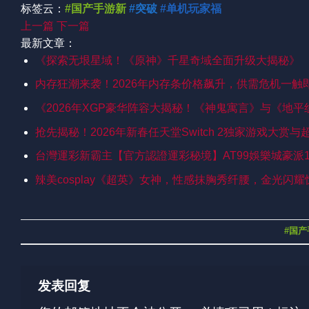
标签云：
#国产手游新
#突破
#单机玩家福
上一篇
下一篇
最新文章：
《探索无垠星域！《原神》千星奇域全面升级大揭秘》
内存狂潮来袭！2026年内存条价格飙升，供需危机一触
《2026年XGP豪华阵容大揭秘！《神鬼寓言》与《地平
抢先揭秘！2026年新春任天堂Switch 2独家游戏大赏
台灣運彩新霸主【官方認證運彩秘境】AT99娛樂城豪派
辣美cosplay《超英》女神，性感抹胸秀纤腰，金光闪
#国产
发表回复