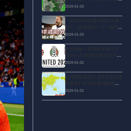
发！
2026-01-03
《2026年XGP豪华阵容大揭
秘！《神鬼寓言》与《地平线
6》闪耀领衔》
2026-01-03
抢先揭秘！2026年新春任天
堂Switch 2独家游戏大赏与超
值配件攻略
2026-01-02
台灣運彩新霸主【官方認證運
彩秘境】AT99娛樂城豪派
100%超值回馈，狂歡開賽！
2026-01-02