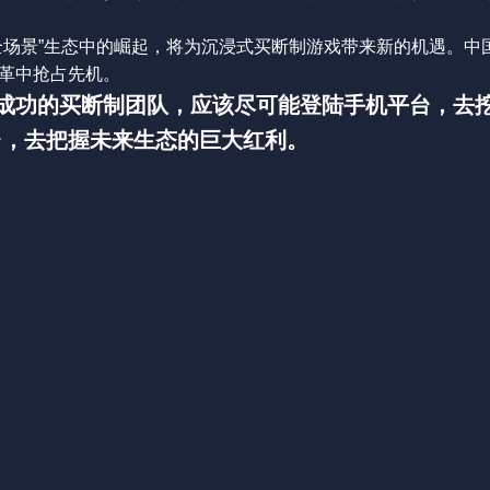
全场景”生态中的崛起，将为沉浸式买断制游戏带来新的机遇。中
革中抢占先机。
取得成功的买断制团队，应该尽可能登陆手机平台，去
台，去把握未来生态的巨大红利。