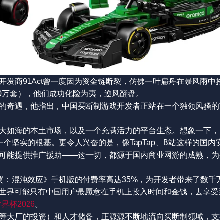
发商91Act曾一度因为资金链断裂，仿佛一叶扁舟在暴风雨中
20万套），他们成功化险为夷，逆风翻盘。
的奇遇，他指出，中国买断制游戏开发者正站在一个独领风骚的
如海的本土市场，以及一个充满活力的平台生态。想象一下，St
了一个坚实的根基。更令人兴奋的是，像TapTap、B站这样的国内
可能提供推广援助——这一切，都源于国内商业网游的成熟，为
翼：混沌效应》手机版的付费率高达35%，为开发者带来了数千
全世界可能只有中国用户最愿意在手机上投入时间和金钱，去享受
界杯2026
。
等大厂的投资）和人才储备，正源源不断地流向买断制领域，支