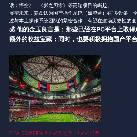
话：悟空》、《影之刃零》等高端项目的崛起。
展望未来，姜磊认为国产操作系统（如鸿蒙）在“多设备、
过与本土操作系统团队的紧密合作，有望在这场历史性的变
💰 他的金玉良言是：那些已经在PC平台上
额外的收益宝藏；同时，也要积极拥抱国产平
FIFA
2026FIFA世界杯预选赛
世界杯门票