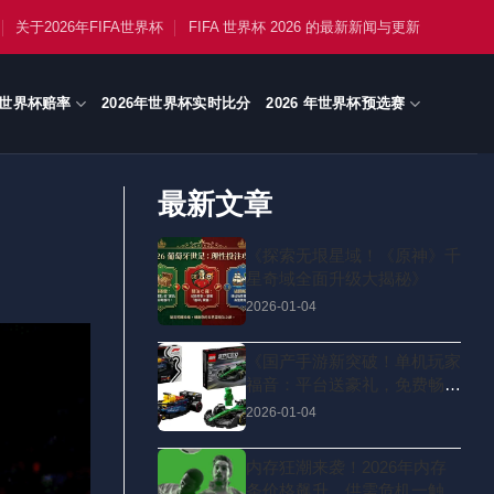
关于2026年FIFA世界杯
FIFA 世界杯 2026 的最新新闻与更新
世界杯赔率
2026年世界杯实时比分
2026 年世界杯预选赛
最新文章
》
《探索无垠星域！《原神》千
星奇域全面升级大揭秘》
2026-01-04
《国产手游新突破！单机玩家
福音：平台送豪礼，免费畅玩
成真？》
2026-01-04
内存狂潮来袭！2026年内存
条价格飙升，供需危机一触即