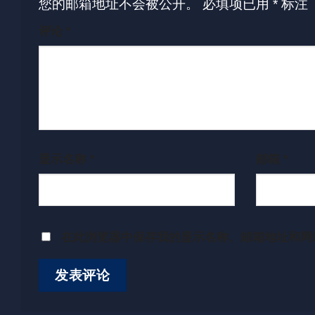
您的邮箱地址不会被公开。
必填项已用
*
标注
评论
*
显示名称
*
邮箱
*
在此浏览器中保存我的显示名称、邮箱地址和网