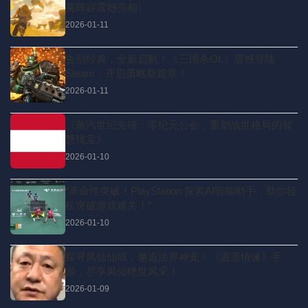
英阵容震撼亮相》
2026-01-11
告别经典，全新启航！《三国杀OL》震撼登陆
Steam，开启策略新篇章！
2026-01-11
《蒸汽世纪先锋：零纪元公会，重塑战世格局的智
慧瑰宝》
2026-01-10
“革命性突破！PlayStation 探索AI智能助手，助你轻
松突破游戏难关！”
2026-01-10
探寻凤仙仙域，邂逅法界神宠！《逍遥情缘》手
游，尽享凤仙绝世风采！
2026-01-09