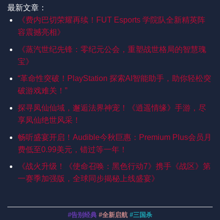
最新文章：
《费内巴切荣耀再续！FUT Esports 学院队全新精英阵
容震撼亮相》
《蒸汽世纪先锋：零纪元公会，重塑战世格局的智慧瑰
宝》
“革命性突破！PlayStation 探索AI智能助手，助你轻松突
破游戏难关！”
探寻凤仙仙域，邂逅法界神宠！《逍遥情缘》手游，尽
享凤仙绝世风采！
畅听盛宴开启！Audible今秋巨惠：Premium Plus会员月
费低至0.99美元，错过等一年！
《战火升级！《使命召唤：黑色行动7》携手《战区》第
一赛季加强版，全球同步揭秘上线盛宴》
#告别经典
#全新启航
#三国杀