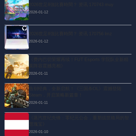
2026世足8強比賽時間？ 资讯 170743 muy
2026-01-12
2026世足8強比賽時間？ 资讯 170756 lmz
2026-01-12
《费内巴切荣耀再续！FUT Esports 学院队全新精
英阵容震撼亮相》
2026-01-11
告别经典，全新启航！《三国杀OL》震撼登陆
Steam，开启策略新篇章！
2026-01-11
《蒸汽世纪先锋：零纪元公会，重塑战世格局的智
慧瑰宝》
2026-01-10