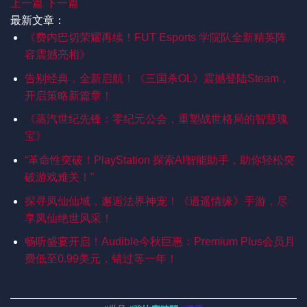
上一篇
下一篇
最新文章：
《费内巴切荣耀再续！FUT Esports 学院队全新精英阵
容震撼亮相》
告别经典，全新启航！《三国杀OL》震撼登陆Steam，
开启策略新篇章！
《蒸汽世纪先锋：零纪元公会，重塑战世格局的智慧瑰
宝》
“革命性突破！PlayStation 探索AI智能助手，助你轻松突
破游戏难关！”
探寻凤仙仙域，邂逅法界神宠！《逍遥情缘》手游，尽
享凤仙绝世风采！
畅听盛宴开启！Audible今秋巨惠：Premium Plus会员月
费低至0.99美元，错过等一年！