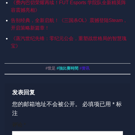
《费内巴切荣耀再续！FUT Esports 学院队全新精英阵
容震撼亮相》
告别经典，全新启航！《三国杀OL》震撼登陆Steam，
开启策略新篇章！
《蒸汽世纪先锋：零纪元公会，重塑战世格局的智慧瑰
宝》
#世足
#強比賽時間
#资讯
发表回复
您的邮箱地址不会被公开。
必填项已用
*
标
注
评论
*